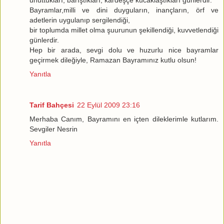
unuttukları, barıştıkları, kardeşçe kucaklaştıkları günlerdir.
Bayramlar,milli ve dini duyguların, inançların, örf ve
adetlerin uygulanıp sergilendiği,
bir toplumda millet olma şuurunun şekillendiği, kuvvetlendiği
günlerdir.
Hep bir arada, sevgi dolu ve huzurlu nice bayramlar
geçirmek dileğiyle, Ramazan Bayramınız kutlu olsun!
Yanıtla
Tarif Bahçesi
22 Eylül 2009 23:16
Merhaba Canım, Bayramını en içten dileklerimle kutlarım.
Sevgiler Nesrin
Yanıtla