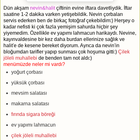
Dün akşam
nevin&halit
çiftinin evine iftara davetliydik. İftar
saatine 1-2 dakika varken yetişebildik. Nevin çorbaları
servis ederken ben de birkaç fotoğraf çekebildim:) Herşey o
kadar nefisti ki çok fazla yemişim sahurda hiçbir şey
yiyemedim. Özellikle ev yapımı lahmacun harikaydı. Nevine,
kayınvaldesine bir kez daha burdan ellerinize sağlık ve
halit'e de kesene bereket diyorum. Ayrıca da nevin'in
bloğumdan tarifler yapıp sunması çok hoşuma gitti:)
Çilek
jöleli muhallebi
de benden tam not aldı:)
menümüzde neler mi vardı?
yoğurt çorbası
yüksük çorbası
mevsim salatası
makarna salatası
fırında sigara böreği
ev yapımı lahmacun
çilek jöleli muhallebi